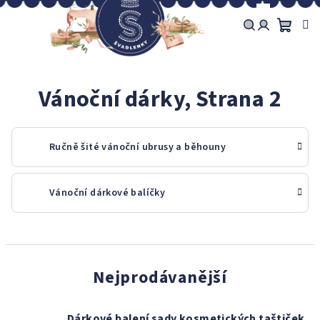
Přejít
na
obsah
Náku
Hledat
Přihlášení
košík
Vánoční dárky
, Strana 2
Ručně šité vánoční ubrusy a běhouny
Vánoční dárkové balíčky
Nejprodávanější
Dárkové balení sady kosmetických taštiček