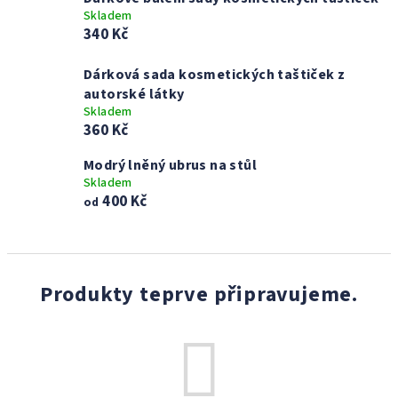
Skladem
340 Kč
Dárková sada kosmetických taštiček z
autorské látky
Skladem
360 Kč
Modrý lněný ubrus na stůl
Skladem
400 Kč
od
Produkty teprve připravujeme.