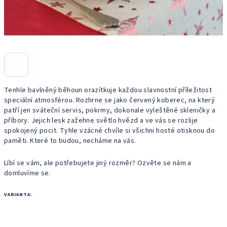
Tenhle bavlněný běhoun orazítkuje každou slavnostní příležitost
speciální atmosférou. Rozhrne se jako červený koberec, na který
patří jen sváteční servis, pokrmy, dokonale vyleštěné skleničky a
příbory. Jejich lesk zažehne světlo hvězd a ve vás se rozlije
spokojený pocit. Tyhle vzácné chvíle si všichni hosté otisknou do
paměti. Které to budou, necháme na vás.
Líbí se vám, ale potřebujete jiný rozměr? Ozvěte se nám a
domluvíme se.
VARIANTA: