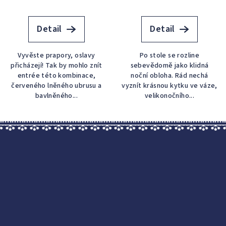
Detail
Detail
Vyvěste prapory, oslavy
Po stole se rozline
přicházejí! Tak by mohlo znít
sebevědomě jako klidná
entrée této kombinace,
noční obloha. Rád nechá
červeného lněného ubrusu a
vyznít krásnou kytku ve váze,
bavlněného...
velikonočního...
Z
á
p
a
t
í