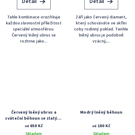
Detail
Detail
Tahle kombinace orazítkuje
Září jako červený diamant,
každou slavnostní příležitost
který schováváte ve skříni
speciální atmosférou.
coby rodinný poklad. Tenhle
Červený lněný ubrus se
lněný ubrus je podobně
rozhrne jako...
vzácný,...
Červený lněný ubrus a
Modrý lněný běhoun
sváteční běhoun se zlatými
hvězdami
650 Kč
180 Kč
od
od
Skladem
Skladem