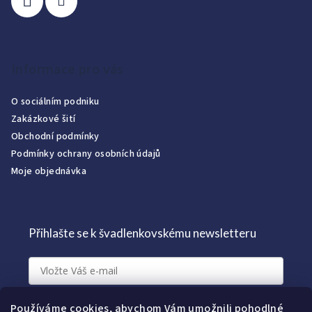
Informace pro vás
O sociálním podniku
Zakázkové šití
Obchodní podmínky
Podmínky ochrany osobních údajů
Moje objednávka
Přihlašte se k švadlenkovskému newsletteru
Přihlásit k newsletteru
Používáme cookies, abychom Vám umožnili pohodlné