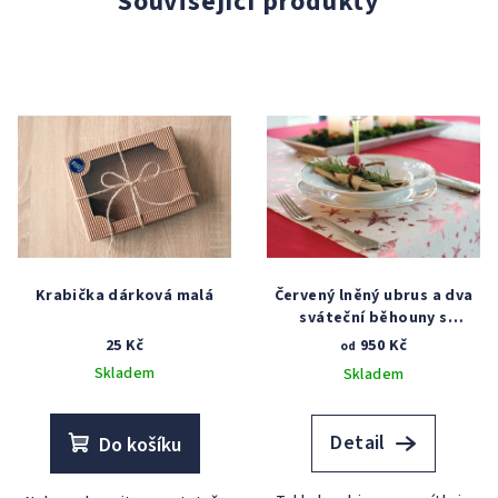
Související produkty
Krabička dárková malá
Červený lněný ubrus a dva
sváteční běhouny s
červenými hvězdami
25 Kč
950 Kč
od
Skladem
Skladem
Detail
Do košíku