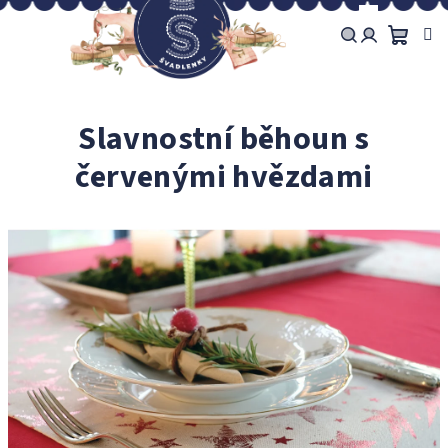
Přejít
na
obsah
Náku
Hledat
Přihlášení
košík
Slavnostní běhoun s
červenými hvězdami