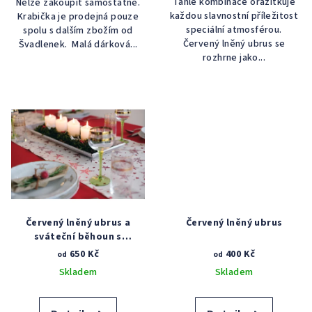
Tahle kombinace orazítkuje
Nelze zakoupit samostatně.
každou slavnostní příležitost
Krabička je prodejná pouze
speciální atmosférou.
spolu s dalším zbožím od
Červený lněný ubrus se
Švadlenek. Malá dárková...
rozhrne jako...
Červený lněný ubrus a
Červený lněný ubrus
sváteční běhoun s
červenými hvězdami
650 Kč
400 Kč
od
od
Skladem
Skladem