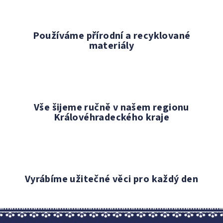
k
y
v
Používáme přírodní a recyklované
ý
materiály
p
i
s
u
Vše šijeme ručně v našem regionu
Královéhradeckého kraje
Vyrábíme užitečné věci pro každý den