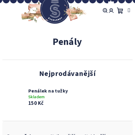
Přejít
na
obsah
Náku
Hledat
Přihlášení
košík
Penály
Nejprodávanější
Penálek na tužky
Skladem
150 Kč
Ř