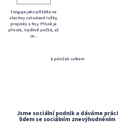
ů
Funguje jako píšťalka na
všechny zatoulané tužky,
propisky a fixy. Přísně je
přivolá, trpělivě počká, až
se...
1
položek celkem
O
v
l
á
d
a
c
í
Jsme sociální podnik a dáváme práci
p
lidem se sociálním znevýhodněním
r
v