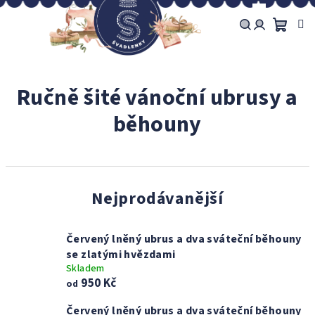
Přejít
na
obsah
Náku
Hledat
Přihlášení
košík
Ručně šité vánoční ubrusy a
běhouny
Nejprodávanější
Červený lněný ubrus a dva sváteční běhouny
se zlatými hvězdami
Skladem
950 Kč
od
Červený lněný ubrus a dva sváteční běhouny