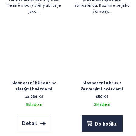
Temně modrý lněný ubrus je
atmosférou. Rozhrne se jako
jako...
červený...
Slavnostní běhoun se
Slavnostní ubrus s
zlatými hvězdami
červenými hvězdami
280 Kč
650 Kč
od
Skladem
Skladem
Detail
Do košíku