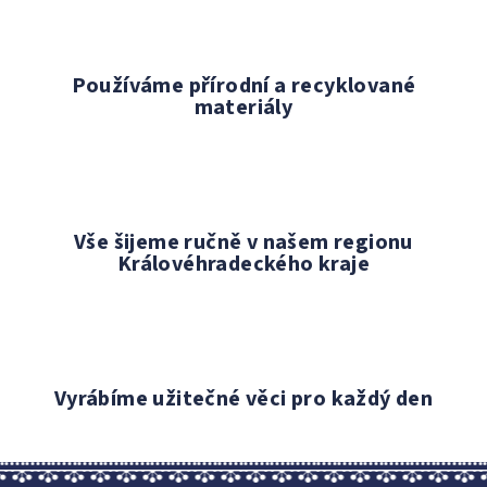
k
y
v
Používáme přírodní a recyklované
ý
materiály
p
i
s
u
Vše šijeme ručně v našem regionu
Královéhradeckého kraje
Vyrábíme užitečné věci pro každý den