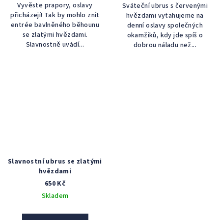
Vyvěste prapory, oslavy
Sváteční ubrus s červenými
přicházejí! Tak by mohlo znít
hvězdami vytahujeme na
entrée bavlněného běhounu
denní oslavy společných
se zlatými hvězdami.
okamžiků, kdy jde spíš o
Slavnostně uvádí...
dobrou náladu než...
Slavnostní ubrus se zlatými
hvězdami
650 Kč
Skladem