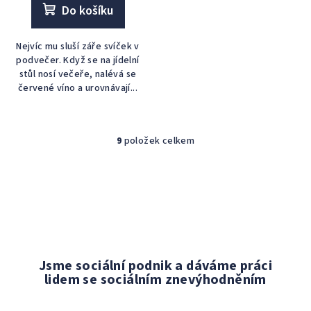
Do košíku
Nejvíc mu sluší záře svíček v
podvečer. Když se na jídelní
stůl nosí večeře, nalévá se
červené víno a urovnávají...
9
položek celkem
O
v
l
á
d
a
c
í
Jsme sociální podnik a dáváme práci
p
lidem se sociálním znevýhodněním
r
v