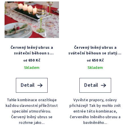
Červený lněný ubrus a
Červený lněný ubrus a
sváteční běhoun s
sváteční běhoun se zlatými
červenými hvězdami
hvězdami
650 Kč
650 Kč
od
od
Skladem
Skladem
Detail
Detail
Tahle kombinace orazítkuje
Vyvěste prapory, oslavy
každou slavnostní příležitost
přicházejí! Tak by mohlo znít
speciální atmosférou.
entrée této kombinace,
Červený lněný ubrus se
červeného lněného ubrusu a
rozhrne jako...
bavlněného...