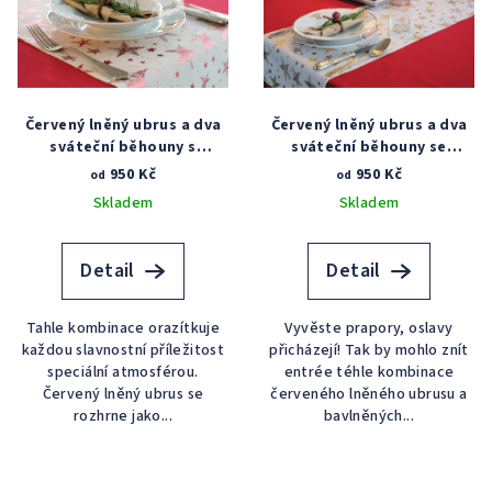
o
i
d
s
u
p
k
r
t
Červený lněný ubrus a dva
Červený lněný ubrus a dva
o
sváteční běhouny s
sváteční běhouny se
ů
červenými hvězdami
zlatými hvězdami
d
950 Kč
950 Kč
od
od
u
Skladem
Skladem
k
t
Detail
Detail
ů
Tahle kombinace orazítkuje
Vyvěste prapory, oslavy
každou slavnostní příležitost
přicházejí! Tak by mohlo znít
speciální atmosférou.
entrée téhle kombinace
Červený lněný ubrus se
červeného lněného ubrusu a
rozhrne jako...
bavlněných...