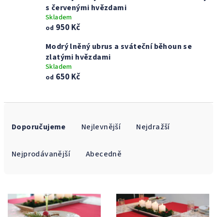
s červenými hvězdami
Skladem
950 Kč
od
Modrý lněný ubrus a sváteční běhoun se
zlatými hvězdami
Skladem
650 Kč
od
Ř
a
Doporučujeme
Nejlevnější
Nejdražší
z
e
Nejprodávanější
Abecedně
n
í
V
p
ý
r
p