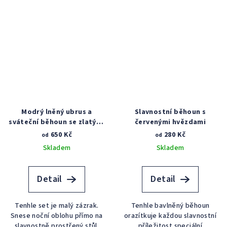
Modrý lněný ubrus a
Slavnostní běhoun s
sváteční běhoun se zlatými
červenými hvězdami
hvězdami
650 Kč
280 Kč
od
od
Skladem
Skladem
Detail
Detail
Tenhle set je malý zázrak.
Tenhle bavlněný běhoun
Snese noční oblohu přímo na
orazítkuje každou slavnostní
slavnostně prostřený stůl.
příležitost speciální