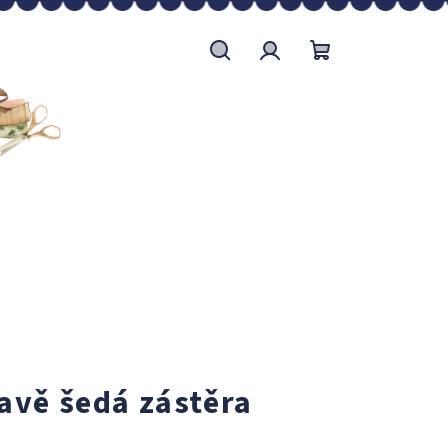
Hledat
Přihlášení
Nákupní
košík
vě šedá zástěra