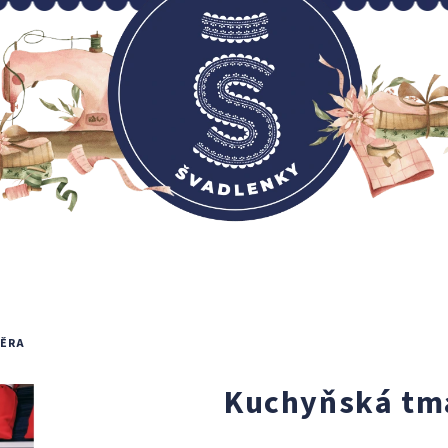
TĚRA
Kuchyňská tma