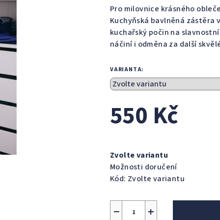
Pro milovnice krásného obleč
Kuchyňská bavlněná zástěra v
kuchařský počin na slavnostní
náčiní i odměna za další skvělé
VARIANTA:
550 Kč
Měrná
cena:
Zvolte variantu
Možnosti doručení
Kód:
Zvolte variantu
−
+