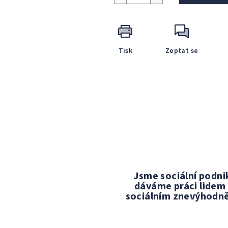
Tisk
Zeptat se
Jsme sociální podni
dáváme práci lidem
sociálním znevýhodn