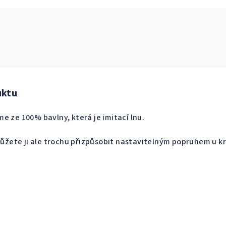
uktu
e ze 100% bavlny, která je imitací lnu.
 můžete ji ale trochu přizpůsobit nastavitelným popruhem u kr