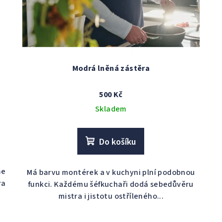
Modrá lněná zástěra
500 Kč
Skladem
Do košíku
me
Má barvu montérek a v kuchyni plní podobnou
ra
funkci. Každému šéfkuchaři dodá sebedůvěru
mistra i jistotu ostříleného...