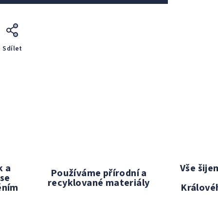
Sdílet
k a
Vše šij
Používáme přírodní a
 se
recyklované materiály
ěním
Králové