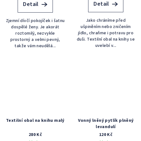
Detail
Detail
Jako chráníme před
Zjemní dívčí pokojíček i šatnu
ušpiněním nebo zničením
dospělé ženy. Je akorát
jídlo, chraňme i potravu pro
roztomilý, nezvykle
duši. Textilní obal na knihy se
prostorný a velmi pevný,
uvelebí v...
takže vám neudělá...
Textilní obal na knihu malý
Vonný lněný pytlík plněný
levandulí
280 Kč
120 Kč