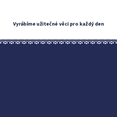
Vyrábíme užitečné věci pro každý den
Z
á
p
a
t
í