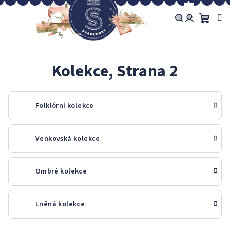
Přejít
na
obsah
Náku
Hledat
Přihlášení
košík
Kolekce
, Strana 2
Folklórní kolekce
Venkovská kolekce
Ombré kolekce
Lněná kolekce