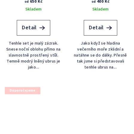
650 Kč
400 Kč
od
od
Skladem
Skladem
Detail
Detail
Tenhle set je malý zázrak.
Jako když se hladina
Snese noční oblohu přímo na
večerního moře zklidní a
slavnostně prostřený stůl.
natáhne se do dálky. Přesně
Temně modrý lněný ubrus je
tak jsme si představovali
jako...
tenhle ubrus na...
Doporučujeme