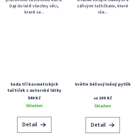
Dají do latě všechny věci,
zářivými taštičkami, které
které se...
vše...
Sada tří kosmetických
Světle béžový lněný pytlík
taštiček z autorské látky
540 Kč
100 Kč
od
Skladem
Skladem
Detail
Detail