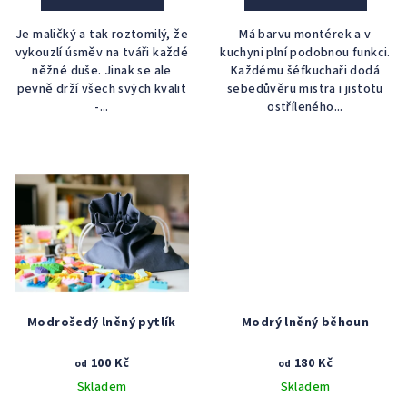
ů
Je maličký a tak roztomilý, že
Má barvu montérek a v
vykouzlí úsměv na tváři každé
kuchyni plní podobnou funkci.
něžné duše. Jinak se ale
Každému šéfkuchaři dodá
pevně drží všech svých kvalit
sebedůvěru mistra i jistotu
-...
ostříleného...
Modrošedý lněný pytlík
Modrý lněný běhoun
100 Kč
180 Kč
od
od
Skladem
Skladem