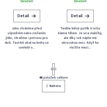
Skladem
Skladem
Detail
Detail
Jako chráníme před
Tenhle lněný pytlík trochu
ušpiněním nebo zničením
klame tělem. Je sice maličký,
jídlo, chraňme i potravu pro
ale díky své náplni má
duši. Textilní obal na knihy se
obrovskou moc. Když ho
uvelebí v...
vložíte mezi...
S
t
1
2
r
46
položek celkem
á
O
n
v
Nahoru
k
l
o
á
v
á
d
n