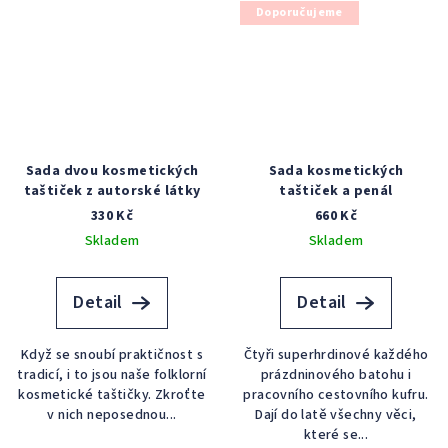
Doporučujeme
Sada dvou kosmetických
Sada kosmetických
taštiček z autorské látky
taštiček a penál
330 Kč
660 Kč
Skladem
Skladem
Detail
Detail
Když se snoubí praktičnost s
Čtyři superhrdinové každého
tradicí, i to jsou naše folklorní
prázdninového batohu i
kosmetické taštičky. Zkroťte
pracovního cestovního kufru.
v nich neposednou...
Dají do latě všechny věci,
které se...