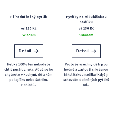
Přírodní lněný pytlík
Pytlíky na Mikulášskou
nadílku
120 Kč
130 Kč
od
od
Skladem
Skladem
Detail
Detail
Hebký 100% len nebudete
Protože všechny děti jsou
chtít pustit z ruky. Ať už se ho
hodné a zaslouží si krásnou
chytnete v kuchyni, dětském
Mikulášskou nadílku! Když ji
pokojíčku nebo šatníku.
schováte do lněných pytlíků
Pohladí...
od...