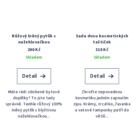
Růžový lněný pytlík s
Sada dvou kosmetických
nažehlovačkou
taštiček
200 Kč
310 Kč
Skladem
Skladem
Detail
Detail
Máte rádi zdobené bytové
Zkroťte neposednou
doplňky? To jste tady
kosmetiku jedním zapnutím
správně. Tenhle růžový 100%
zipu. Krémy, zrcátko, řasenka
lněný pytlík s blyštivou
a vatové tamponky patří do
nažehlovačkou...
větší...