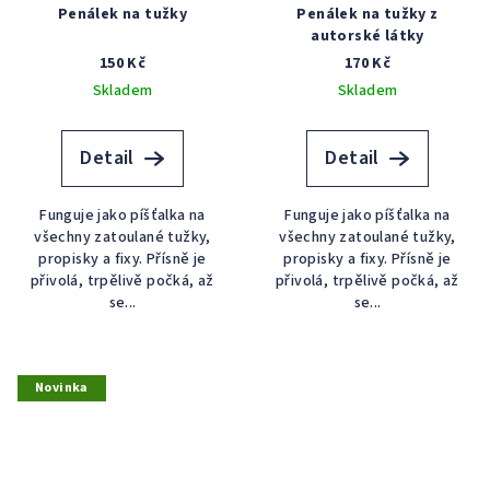
Penálek na tužky
Penálek na tužky z
autorské látky
150 Kč
170 Kč
Skladem
Skladem
Detail
Detail
Funguje jako píšťalka na
Funguje jako píšťalka na
všechny zatoulané tužky,
všechny zatoulané tužky,
propisky a fixy. Přísně je
propisky a fixy. Přísně je
přivolá, trpělivě počká, až
přivolá, trpělivě počká, až
se...
se...
Novinka