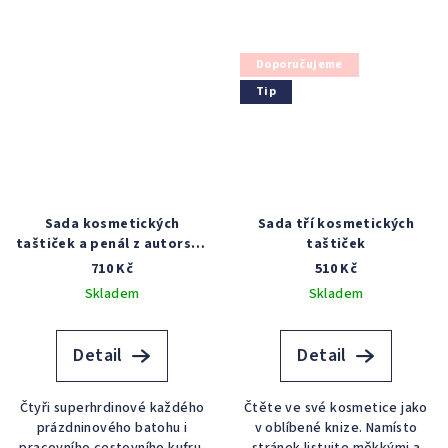
Doporučujeme
Tip
Sada kosmetických
Sada tří kosmetických
taštiček a penál z autorské
taštiček
látky
710 Kč
510 Kč
Skladem
Skladem
Detail
Detail
Čtyři superhrdinové každého
Čtěte ve své kosmetice jako
prázdninového batohu i
v oblíbené knize. Namísto
pracovního cestovního kufru.
stránek listujte měkkými a