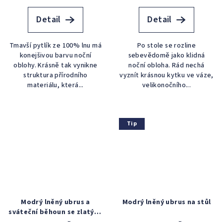
Detail
Detail
Tmavší pytlík ze 100% lnu má
Po stole se rozline
konejšivou barvu noční
sebevědomě jako klidná
oblohy. Krásně tak vynikne
noční obloha. Rád nechá
struktura přírodního
vyznít krásnou kytku ve váze,
materiálu, která...
velikonočního...
Tip
Modrý lněný ubrus a
Modrý lněný ubrus na stůl
sváteční běhoun se zlatými
hvězdami