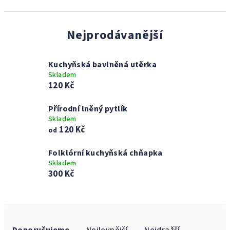
Nejprodávanější
Kuchyňská bavlněná utěrka
Skladem
120 Kč
Přírodní lněný pytlík
Skladem
120 Kč
od
Folklórní kuchyňská chňapka
Skladem
300 Kč
Ř
a