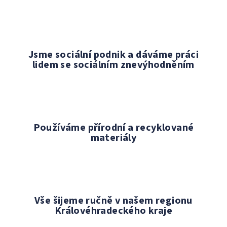
a
í
c
í
p
r
Jsme sociální podnik a dáváme práci
v
lidem se sociálním znevýhodněním
k
y
v
ý
p
Používáme přírodní a recyklované
i
materiály
s
u
Vše šijeme ručně v našem regionu
Královéhradeckého kraje