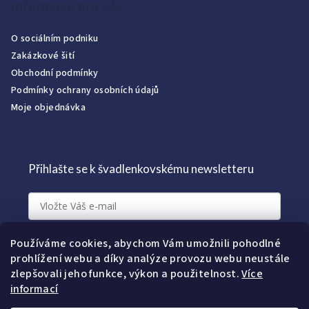
Informace pro vás
O sociálním podniku
Zakázkové šití
Obchodní podmínky
Podmínky ochrany osobních údajů
Moje objednávka
Přihlašte se k švadlenkovskému newsletteru
Přihlásit k newsletteru
Používáme cookies, abychom Vám umožnili pohodlné
prohlížení webu a díky analýze provozu webu neustále
zlepšovali jeho funkce, výkon a použitelnost.
Více
informací