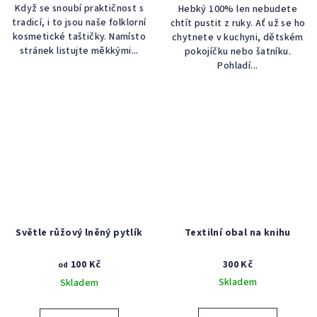
Když se snoubí praktičnost s
Hebký 100% len nebudete
tradicí, i to jsou naše folklorní
chtít pustit z ruky. Ať už se ho
kosmetické taštičky. Namísto
chytnete v kuchyni, dětském
stránek listujte měkkými...
pokojíčku nebo šatníku.
Pohladí...
Světle růžový lněný pytlík
Textilní obal na knihu
100 Kč
300 Kč
od
Skladem
Skladem