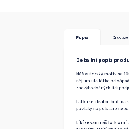
Popis
Diskuze
Detailní popis prod
Náš autorský motiv na 10
něj urazila látka od nápa
znevýhodněných lidí podp
Látka se ideálně hodí na š
povlaky na polštáře nebo 
Líbí se vám náš folklorní