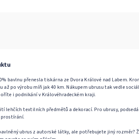
uktu
0% bavlnu přenesla tiskárna ze Dvora Králové nad Labem. Kr
du až po výrobu míň jak 40 km. Nákupem ubrusu tak vedle sociá
oříte i podnikání v Královéhradeckém kraji.
ití lehčích textilních předmětů a dekorací. Pro ubrusy, podsedá
prostírání.
 bavlněný ubrus z autorské látky, ale potřebujete jiný rozměr? 