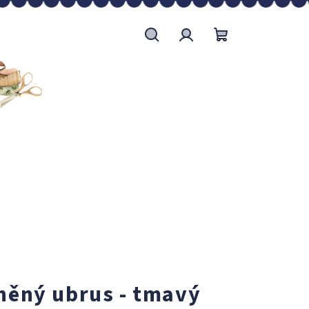
Hledat
Přihlášení
Nákupní
košík
lněný ubrus - tmavý