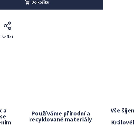
Do košíku
Sdílet
k a
Vše šij
Používáme přírodní a
 se
recyklované materiály
ěním
Králové