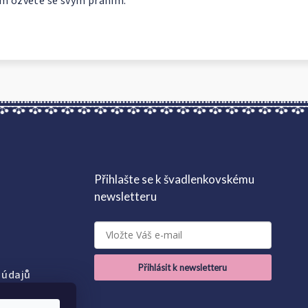
ám ozvete se svým přáním.
Přihlašte se k švadlenkovskému
newsletteru
Přihlásit k newsletteru
 údajů