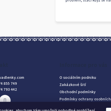
problém, stačí když se n
akt
Informace pro vás
vadlenky.com
O sociálním podniku
74 855 749
Zakázkové šití
74 793 442
Obchodní podmínky
Podmínky ochrany osobních
Moje objednávka
cookies, abychom Vám umožnili pohodlné prohlížení