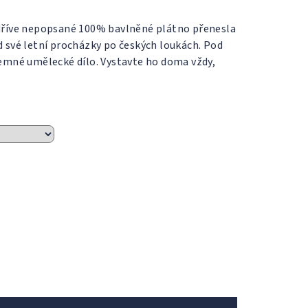
 dříve nepopsané 100% bavlněné plátno přenesla
d své letní procházky po českých loukách. Pod
jemné umělecké dílo. Vystavte ho doma vždy,
.