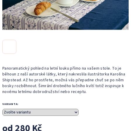
Panoramatický pohled na letní louku přímo na vašem stole. To je
běhoun z naší autorské látky, který nakreslila ilustrátorka Karolína
Shipstead. Až ho prostřete, možná vás přepadne chuť se po něm
bosky rozběhnout. Šimrání drobného lučního kvítí totiž inspiruje k
novému letnímu dobrodružství nebo receptu.
VARIANTA:
od
280 Kč