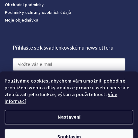
Obchodní podmínky
Podmínky ochrany osobních údajů
Moje objednávka
Přihlašte se k švadlenkovskému newsletteru
Přihlásit k newsletteru
Používáme cookies, abychom Vám umožnili pohodlné
prohlížení webu a díky analýze provozu webu neustále
zlepšovali jeho funkce, výkon a použitelnost.
Více
informací
Nastavení
Souhlasím
Copyright 2026
Švadlenky
. Všechna práva vyhrazena.