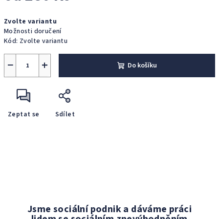
Měrná
Zvolte variantu
cena:
Možnosti doručení
Kód:
Zvolte variantu
−
+
Do košíku
Zeptat se
Sdílet
Jsme sociální podnik a dáváme práci