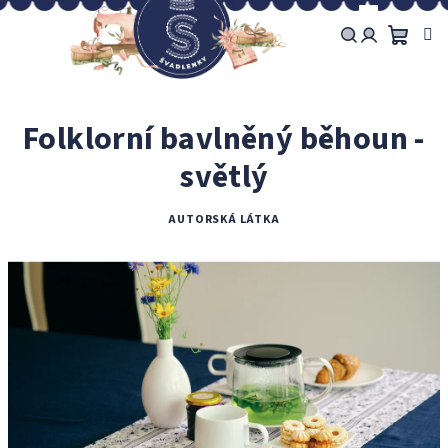
Přejít
na
obsah
Náku
Hledat
Přihlášení
košík
Folklorní bavlněný běhoun -
světlý
AUTORSKÁ LÁTKA