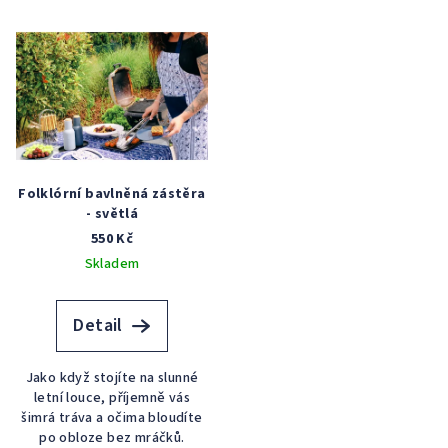
Folklórní bavlněná zástěra
- světlá
550 Kč
Skladem
Detail
Jako když stojíte na slunné
letní louce, příjemně vás
šimrá tráva a očima bloudíte
po obloze bez mráčků.