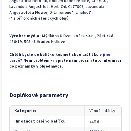
Angustifolia Herb oil, Sodium Rapeseedate, CI 77007,
Lavandula Angustifoli, Herb Oil, Cl 77007, Lavandula
Angustiofolia Flower, D-Limonene*, Linalool*.
(* z přírordních éterických olejů)
Výrobce mýdla
: Mýdlárna U Dvou koček s.r.o., Piletická
486/19, 503 41 Hradec Králové
Chtěli byste do balíčku kosmetickou taštičku
v jiné
barvě
? Není problém - napište nám prosím tuto informaci
do poznámky v objednávce.
Doplňkové parametry
Kategorie
:
Vánoční dárky
Hmotnost celého balíčku
:
220 g