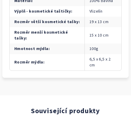
Materiál
:
100% bavlna
Výplň - kosmetické taštičky
:
Vlizelín
Rozměr větší kosmetické tašky
:
19 x 13 cm
Rozměr menší kosmetické
15 x 10 cm
tašky
:
Hmotnost mýdla
:
100g
6,5 x 6,5 x 2
Rozměr mýdla
:
cm
Související produkty