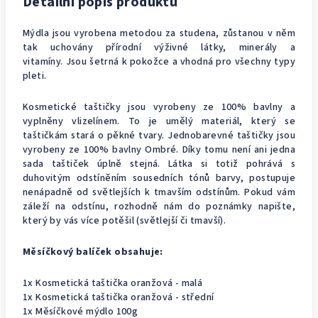
Detailní popis produktu
Mýdla jsou vyrobena metodou za studena, zůstanou v něm
tak uchovány přírodní výživné látky, minerály a
vitamíny. Jsou šetrná k pokožce a vhodná pro všechny typy
pleti.
Kosmetické taštičky jsou vyrobeny ze 100% bavlny a
vyplněny vlizelínem. To je umělý materiál, který se
taštičkám stará o pěkné tvary.
Jednobarevné taštičky jsou
vyrobeny ze 100% bavlny Ombré. Díky tomu není ani jedna
sada taštiček úplně stejná. Látka si totiž pohrává s
duhovitým odstíněním sousedních tónů barvy, postupuje
nenápadně od světlejších k tmavším odstínům. Pokud vám
záleží na odstínu, rozhodně nám do poznámky napište,
který by vás více potěšil (světlejší či tmavší).
Měsíčkový balíček obsahuje:
1x Kosmetická taštička oranžová - malá
1x Kosmetická taštička oranžová - střední
1x Měsíčkové mýdlo 100g