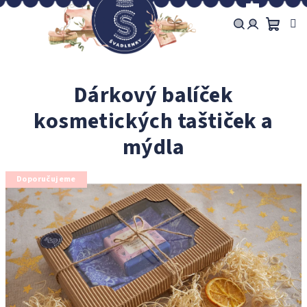
Přejít
na
obsah
Náku
Hledat
Přihlášení
košík
Dárkový balíček
kosmetických taštiček a
mýdla
Doporučujeme