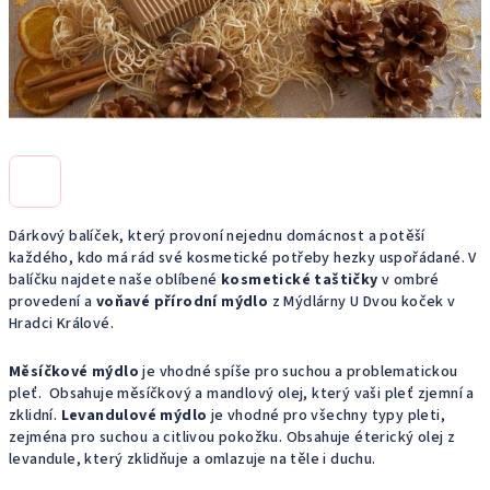
Dárkový balíček, který provoní nejednu domácnost a potěší
každého, kdo má rád své kosmetické potřeby hezky uspořádané. V
balíčku najdete naše oblíbené
kosmetické taštičky
v ombré
provedení a
voňavé přírodní mýdlo
z
Mýdlárny U Dvou koček
v
Hradci Králové.
Měsíčkové mýdlo
je vhodné spíše pro suchou a problematickou
pleť. Obsahuje měsíčkový a mandlový olej, který vaši pleť zjemní a
zklidní.
Levandulové mýdlo
je vhodné pro všechny typy pleti,
zejména pro suchou a citlivou pokožku. Obsahuje éterický olej z
levandule, který zklidňuje a omlazuje na těle i duchu.