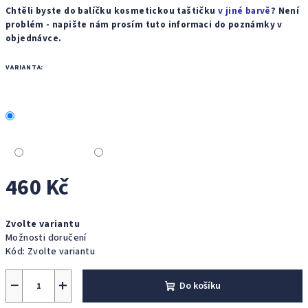
Chtěli byste do balíčku kosmetickou taštičku
v jiné barvě
? Není
problém - napište nám prosím tuto informaci do poznámky v
objednávce.
VARIANTA:
460 Kč
Měrná
Zvolte variantu
cena:
Možnosti doručení
Kód:
Zvolte variantu
−
+
Do košíku