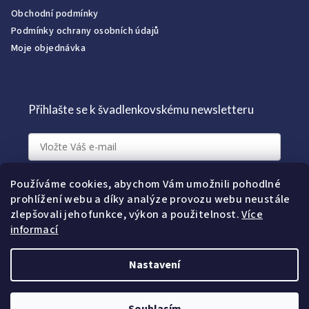
Obchodní podmínky
Podmínky ochrany osobních údajů
Moje objednávka
Přihlašte se k švadlenkovskému newsletteru
Přihlásit k newsletteru
Používáme cookies, abychom Vám umožnili pohodlné
prohlížení webu a díky analýze provozu webu neustále
zlepšovali jeho funkce, výkon a použitelnost.
Více
informací
Nastavení