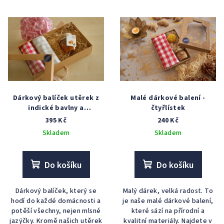
Dárkový balíček utěrek z
Malé dárkové balení -
indické bavlny a
čtyřlístek
meruňkového džemu
395 Kč
240 Kč
Skladem
Skladem
Do košíku
Do košíku
Dárkový balíček, který se
Malý dárek, velká radost. To
hodí do každé domácnosti a
je naše malé dárkové balení,
potěší všechny, nejen mlsné
které sází na přírodní a
jazýčky. Kromě našich utěrek
kvalitní materiály. Najdete v